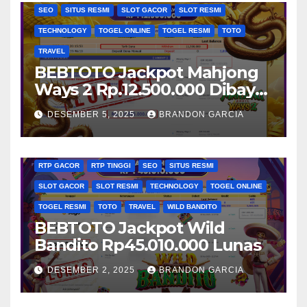
BEB TOTO
BEBTO DAFTAR
BEBTOTO
BEBTOTO DAFTAR
SEO
SITUS RESMI
SLOT GACOR
SLOT RESMI
BEBTOTO DEPOSIT
BEBTOTO LOGIN
BEBTOTO SLOT
TECHNOLOGY
TOGEL ONLINE
TOGEL RESMI
TOTO
BEBTOTO TOGEL
BINANCE
BUKTI JACKPOT MEMBER
TRAVEL
BUSINESS
CRYPTO PROFITS
DEPO 1K
DEPO QRIS
BEBTOTO Jackpot Mahjong
Ways 2 Rp.12.500.000 Dibayar
DEPOSIT QRIS
E-COMMERCE
EKONOMI
FINANCE
Lunas!
FINANCIAL
GAMPANG MENANG
HEALTH
LINK ALTERNATIF
DESEMBER 5, 2025
BRANDON GARCIA
LIVE CASINO
LOGIN RESMI
MARKETING
ONLINE GAMES
PET CARE
PG SOFT
PRAGMATIC PLAY
PROPERTY
BEB TOTO
BEBTO DAFTAR
BEBTOTO
BEBTOTO DAFTAR
RTP GACOR
RTP TINGGI
SEO
SITUS RESMI
BEBTOTO DEPOSIT
BEBTOTO LOGIN
BEBTOTO SLOT
SLOT GACOR
SLOT RESMI
TECHNOLOGY
TOGEL ONLINE
BINANCE
BUKTI JACKPOT MEMBER
BUSINESS
DEPO 1K
TOGEL RESMI
TOTO
TRAVEL
WILD BANDITO
DEPO QRIS
DEPOSIT QRIS
E-COMMERCE
EKONOMI
BEBTOTO Jackpot Wild
Bandito Rp45.010.000 Lunas
FINANCE
FINANCIAL
GAMPANG MENANG
HEALTH
LINK ALTERNATIF
MARKETING
ONLINE GAMES
PET CARE
DESEMBER 2, 2025
BRANDON GARCIA
PG SOFT
PRAGMATIC PLAY
PREDIKSI JITU
PROPERTY
RTP GACOR
RTP TINGGI
SEO
SITUS RESMI