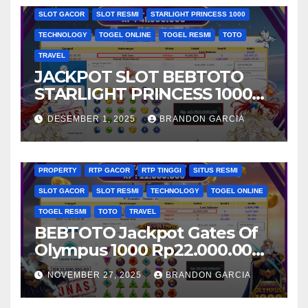
BEB TOTO
BEBTO DAFTAR
BEBTOTO
BEBTOTO CASINO
SLOT GACOR
SLOT RESMI
STARLIGHT PRINCESS 1000
BEBTOTO DAFTAR
BEBTOTO DEPOSIT
BEBTOTO LOGIN
TECHNOLOGY
TOGEL ONLINE
TOGEL RESMI
TOTO
BEBTOTO SLOT
BEBTOTO TOGEL
BINANCE
TRAVEL
BUKTI JACKPOT MEMBER
BUSINESS
DEPO 1K
JACKPOT SLOT BEBTOTO
STARLIGHT PRINCESS 1000
DEPO QRIS
DEPOSIT QRIS
E-COMMERCE
EKONOMI
Rp.41.500.000.,- LUNAS
FINANCE
FINANCIAL
GAMPANG MENANG
HEALTH
DESEMBER 1, 2025
BRANDON GARCIA
LINK ALTERNATIF
LIVE CASINO
MARKETING
ONLINE GAMES
PET CARE
PG SOFT
PRAGMATIC PLAY
PROPERTY
RTP GACOR
RTP TINGGI
SITUS RESMI
SLOT GACOR
SLOT RESMI
TECHNOLOGY
TOGEL ONLINE
TOGEL RESMI
TOTO
TRAVEL
BEBTOTO Jackpot Gates Of
Olympus 1000 Rp22.000.000
Lunas
NOVEMBER 27, 2025
BRANDON GARCIA