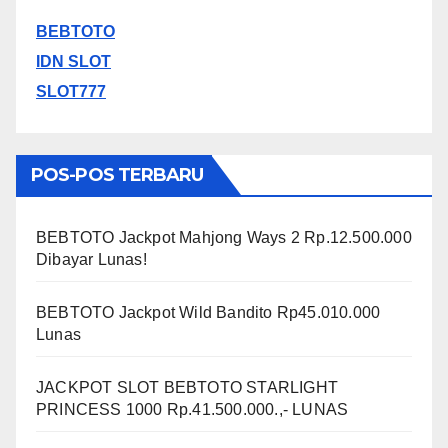
BEBTOTO
IDN SLOT
SLOT777
POS-POS TERBARU
BEBTOTO Jackpot Mahjong Ways 2 Rp.12.500.000
Dibayar Lunas!
BEBTOTO Jackpot Wild Bandito Rp45.010.000
Lunas
JACKPOT SLOT BEBTOTO STARLIGHT
PRINCESS 1000 Rp.41.500.000.,- LUNAS