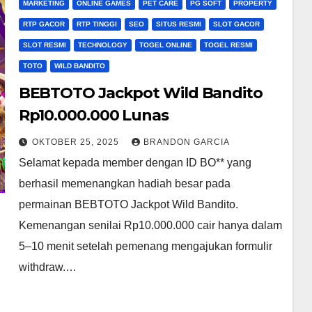
MARKETING
ONLINE GAMES
PET CARE
PG SOFT
PROPERTY
RTP GACOR
RTP TINGGI
SEO
SITUS RESMI
SLOT GACOR
SLOT RESMI
TECHNOLOGY
TOGEL ONLINE
TOGEL RESMI
TOTO
WILD BANDITO
BEBTOTO Jackpot Wild Bandito
Rp10.000.000 Lunas
O
BEBTO DAFTAR
BEBTOTO
 DAFTAR
BEBTOTO DEPOSIT
OKTOBER 25, 2025
BRANDON GARCIA
 LOGIN
Selamat kepada member dengan ID BO** yang
BEBTOTO SLOT
BEB TOTO
BEBTO DAFTAR
BE
O TOGEL
berhasil memenangkan hadiah besar pada
BINANCE
BEBTOTO DAFTAR
BEBTOTO DEP
ACKPOT MEMBER
permainan BEBTOTO Jackpot Wild Bandito.
BUSINESS
BEBTOTO LOGIN
BEBTOTO SLOT
PROFITS
Kemenangan senilai Rp10.000.000 cair hanya dalam
DEPO 1K
BINANCE
BUKTI JACKPOT MEMB
IS
5–10 menit setelah pemenang mengajukan formulir
DEPOSIT QRIS
BUSINESS
DEPO 1K
DEPO QRI
ERCE
withdraw.…
EKONOMI
FINANCE
DEPOSIT QRIS
E-COMMERCE
E
AL
GAMPANG MENANG
HEALTH
FINANCE
FINANCIAL
ERNATIF
LIVE CASINO
GAMPANG MENANG
HEALTH