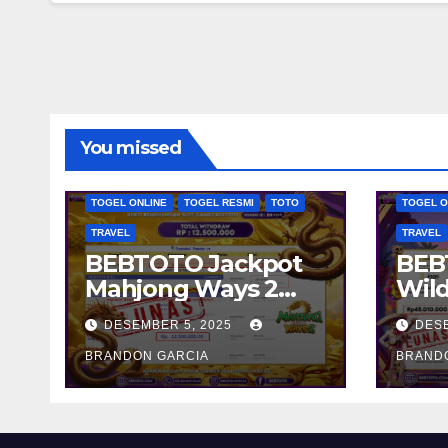
MAHJONG WAYS 2
MARKETING
LOGIN R
ONLINE GAMES
PET CARE
PG SOFT
ONLINE 
PRAGMATIC PLAY
PROPERTY
PRAGMAT
RTP GACOR
RTP TINGGI
SEO
RTP GA
You missed
SITUS RESMI
SLOT GACOR
SITUS R
SLOT RESMI
TECHNOLOGY
SLOT RE
TOGEL ONLINE
TOGEL RESMI
TOTO
TOGEL O
TRAVEL
TRAVEL
BEBTOTO Jackpot
BEB
Mahjong Ways 2
Wild
Rp.12.500.000
Rp45
DESEMBER 5, 2025
DESE
Dibayar Lunas!
BRANDON GARCIA
BRAND