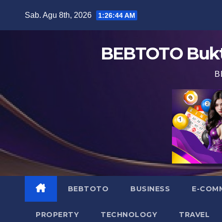
Skip
Sab. Agu 8th, 2026
1:26:45 AM
to
content
BEBTOTO Bukti 
B
BEBTOTO
BUSINESS
E-COM
PROPERTY
TECHNOLOGY
TRAVEL