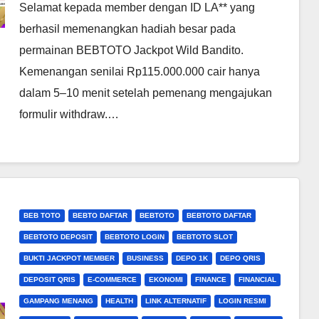
Selamat kepada member dengan ID LA** yang
berhasil memenangkan hadiah besar pada
permainan BEBTOTO Jackpot Wild Bandito.
Kemenangan senilai Rp115.000.000 cair hanya
dalam 5–10 menit setelah pemenang mengajukan
formulir withdraw.…
BEB TOTO
BEBTO DAFTAR
BEBTOTO
BEBTOTO DAFTAR
BEBTOTO DEPOSIT
BEBTOTO LOGIN
BEBTOTO SLOT
BUKTI JACKPOT MEMBER
BUSINESS
DEPO 1K
DEPO QRIS
DEPOSIT QRIS
E-COMMERCE
EKONOMI
FINANCE
FINANCIAL
GAMPANG MENANG
HEALTH
LINK ALTERNATIF
LOGIN RESMI