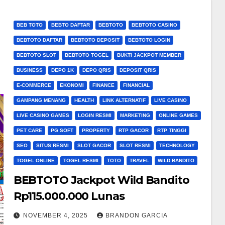
BEB TOTO
BEBTO DAFTAR
BEBTOTO
BEBTOTO CASINO
BEBTOTO DAFTAR
BEBTOTO DEPOSIT
BEBTOTO LOGIN
BEBTOTO SLOT
BEBTOTO TOGEL
BUKTI JACKPOT MEMBER
BUSINESS
DEPO 1K
DEPO QRIS
DEPOSIT QRIS
E-COMMERCE
EKONOMI
FINANCE
FINANCIAL
GAMPANG MENANG
HEALTH
LINK ALTERNATIF
LIVE CASINO
LIVE CASINO GAMES
LOGIN RESMI
MARKETING
ONLINE GAMES
PET CARE
PG SOFT
PROPERTY
RTP GACOR
RTP TINGGI
SEO
SITUS RESMI
SLOT GACOR
SLOT RESMI
TECHNOLOGY
TOGEL ONLINE
TOGEL RESMI
TOTO
TRAVEL
WILD BANDITO
BEBTOTO Jackpot Wild Bandito
Rp115.000.000 Lunas
NOVEMBER 4, 2025
BRANDON GARCIA