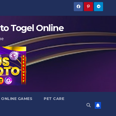
to Togel Online
ne
ONLINE GAMES
PET CARE