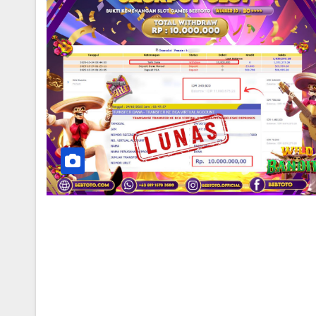
BEB TOTO
BEBTO DAFTAR
BEBTOTO
BEBTOTO CASINO
BEBTOTO DAFTAR
BEBTOTO DEPOSIT
BEBTOTO LOGIN
BEB TOT
BEBTOTO SLOT
BEBTOTO TOGEL
BEBTOTO
BINANCE
BUKTI JACKPOT MEMBER
BEBTOTO
BUSINESS
DEPO 1K
DEPO QRIS
BEBTOT
DEPOSIT QRIS
E-COMMERCE
EKONOMI
BUKTI J
FINANCE
FINANCIAL
CRYPTO 
GAMPANG MENANG
HEALTH
DEPO QR
JACKPOT MAHJONG WAYS
E-COMM
LINK ALTERNATIF
LIVE CASINO
FINANCI
LIVE CASINO GAMES
LOGIN RESMI
LINK ALT