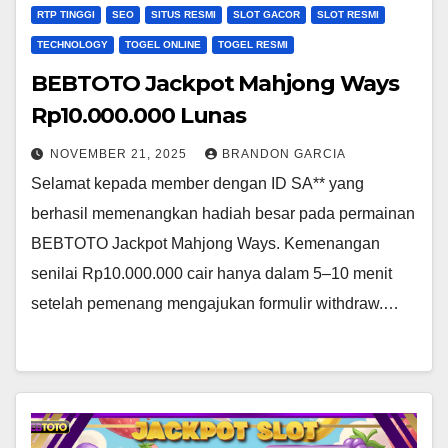
RTP TINGGI
SEO
SITUS RESMI
SLOT GACOR
SLOT RESMI
TECHNOLOGY
TOGEL ONLINE
TOGEL RESMI
BEBTOTO Jackpot Mahjong Ways
Rp10.000.000 Lunas
NOVEMBER 21, 2025
BRANDON GARCIA
Selamat kepada member dengan ID SA** yang
berhasil memenangkan hadiah besar pada permainan
BEBTOTO Jackpot Mahjong Ways. Kemenangan
senilai Rp10.000.000 cair hanya dalam 5–10 menit
setelah pemenang mengajukan formulir withdraw.…