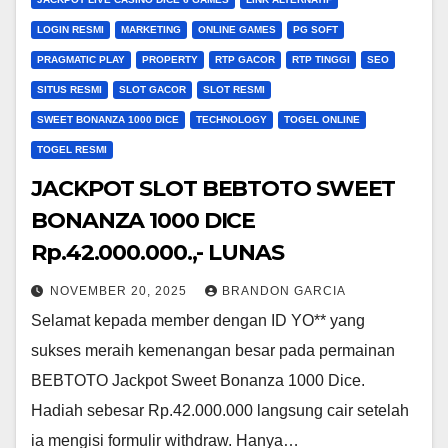
LOGIN RESMI
MARKETING
ONLINE GAMES
PG SOFT
PRAGMATIC PLAY
PROPERTY
RTP GACOR
RTP TINGGI
SEO
SITUS RESMI
SLOT GACOR
SLOT RESMI
SWEET BONANZA 1000 DICE
TECHNOLOGY
TOGEL ONLINE
TOGEL RESMI
JACKPOT SLOT BEBTOTO SWEET
BONANZA 1000 DICE
Rp.42.000.000.,- LUNAS
NOVEMBER 20, 2025
BRANDON GARCIA
Selamat kepada member dengan ID YO** yang
sukses meraih kemenangan besar pada permainan
BEBTOTO Jackpot Sweet Bonanza 1000 Dice.
Hadiah sebesar Rp.42.000.000 langsung cair setelah
ia mengisi formulir withdraw. Hanya…