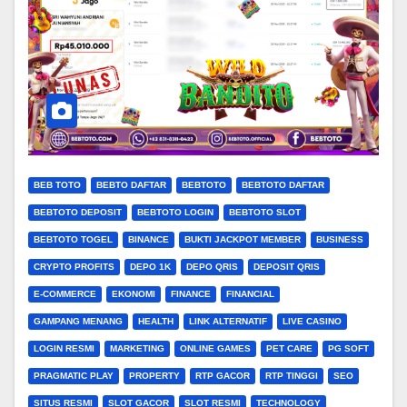
BEB TOTO
BEBTO DAFTAR
BEBTOTO
BEBTOTO DAFTAR
BEBTOTO DEPOSIT
BEBTOTO LOGIN
BEBTOTO SLOT
BEBTOTO TOGEL
BINANCE
BUKTI JACKPOT MEMBER
BUSINESS
CRYPTO PROFITS
DEPO 1K
DEPO QRIS
DEPOSIT QRIS
E-COMMERCE
EKONOMI
FINANCE
FINANCIAL
GAMPANG MENANG
HEALTH
LINK ALTERNATIF
LIVE CASINO
LOGIN RESMI
MARKETING
ONLINE GAMES
PET CARE
PG SOFT
PRAGMATIC PLAY
PROPERTY
RTP GACOR
RTP TINGGI
SEO
SITUS RESMI
SLOT GACOR
SLOT RESMI
TECHNOLOGY