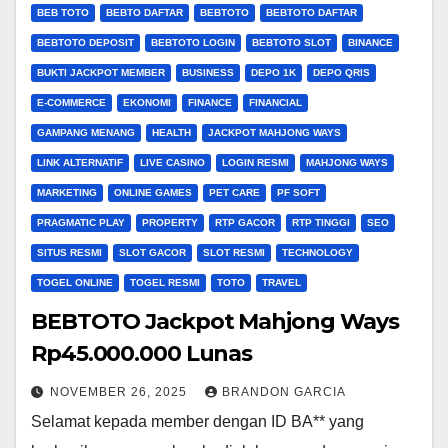
BEB TOTO
BEBTO DAFTAR
BEBTOTO
BEBTOTO DAFTAR
BEBTOTO DEPOSIT
BEBTOTO LOGIN
BEBTOTO SLOT
BINANCE
BUKTI JACKPOT MEMBER
BUSINESS
DEPO 1K
DEPO QRIS
E-COMMERCE
EKONOMI
FINANCE
FINANCIAL
GAMPANG MENANG
HEALTH
JACKPOT MAHJONG WAYS
LINK ALTERNATIF
LIVE CASINO
LOGIN RESMI
MAHJONG WAYS
MARKETING
ONLINE GAMES
PET CARE
PF SOFT
PRAGMATIC PLAY
PROPERTY
RTP GACOR
RTP TINGGI
SEO
SITUS RESMI
SLOT GACOR
SLOT RESMI
TECHNOLOGY
TOGEL ONLINE
TOGEL RESMI
TOTO
TRAVEL
BEBTOTO Jackpot Mahjong Ways
Rp45.000.000 Lunas
NOVEMBER 26, 2025
BRANDON GARCIA
Selamat kepada member dengan ID BA** yang