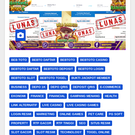
BEB TOTO
BEBTO DAFTAR
BEBTOTO
BEBTOTO CASINO
BEBTOTO DAFTAR
BEBTOTO DEPOSIT
BEBTOTO LOGIN
BEBTOTO SLOT
BEBTOTO TOGEL
BUKTI JACKPOT MEMBER
BUSINESS
DEPO 1K
DEPO QRIS
DEPOSIT QRIS
E-COMMERCE
EKONOMI
FINANCE
FINANCIAL
GAMPANG MENANG
HEALTH
LINK ALTERNATIF
LIVE CASINO
LIVE CASINO GAMES
LOGIN RESMI
MARKETING
ONLINE GAMES
PET CARE
PG SOFT
PROPERTY
RTP GACOR
RTP TINGGI
SEO
SITUS RESMI
SLOT GACOR
SLOT RESMI
TECHNOLOGY
TOGEL ONLINE