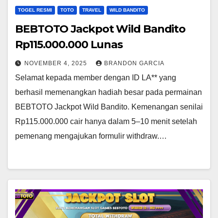
TOGEL RESMI
TOTO
TRAVEL
WILD BANDITO
BEBTOTO Jackpot Wild Bandito
Rp115.000.000 Lunas
NOVEMBER 4, 2025
BRANDON GARCIA
Selamat kepada member dengan ID LA** yang
berhasil memenangkan hadiah besar pada permainan
BEBTOTO Jackpot Wild Bandito. Kemenangan senilai
Rp115.000.000 cair hanya dalam 5–10 menit setelah
pemenang mengajukan formulir withdraw.…