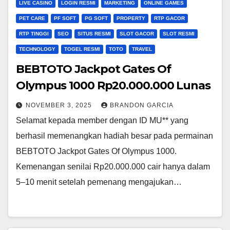
LIVE CASINO
LOGIN RESMI
MARKETING
ONLINE GAMES
PET CARE
PF SOFT
PG SOFT
PROPERTY
RTP GACOR
RTP TINGGI
SEO
SITUS RESMI
SLOT GACOR
SLOT RESMI
TECHNOLOGY
TOGEL RESMI
TOTO
TRAVEL
BEBTOTO Jackpot Gates Of
Olympus 1000 Rp20.000.000 Lunas
NOVEMBER 3, 2025
BRANDON GARCIA
Selamat kepada member dengan ID MU** yang
berhasil memenangkan hadiah besar pada permainan
BEBTOTO Jackpot Gates Of Olympus 1000.
Kemenangan senilai Rp20.000.000 cair hanya dalam
5–10 menit setelah pemenang mengajukan…