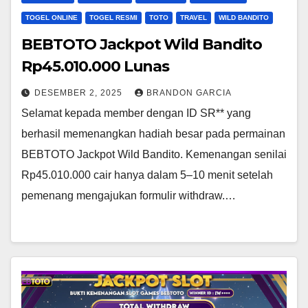
TOGEL ONLINE
TOGEL RESMI
TOTO
TRAVEL
WILD BANDITO
BEBTOTO Jackpot Wild Bandito
Rp45.010.000 Lunas
DESEMBER 2, 2025
BRANDON GARCIA
Selamat kepada member dengan ID SR** yang
berhasil memenangkan hadiah besar pada permainan
BEBTOTO Jackpot Wild Bandito. Kemenangan senilai
Rp45.010.000 cair hanya dalam 5–10 menit setelah
pemenang mengajukan formulir withdraw.…