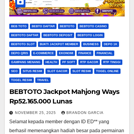
BEB TOTO
BEBTO DAFTAR
BEBTOTO
BEBTOTO CASINO
BEBTOTO DAFTAR
BEBTOTO DEPOSIT
BEBTOTO LOGIN
BEBTOTO SLOT
BUKTI JACKPOT MEMBER
BUSINESS
DEPO 1K
DEPO QRIS
E-COMMERCE
EKONOMI
FINANCE
FINANCIAL
GAMPANG MENANG
HEALTH
PF SOFT
RTP GACOR
RTP TINGGI
SEO
SITUS RESMI
SLOT GACOR
SLOT RESMI
TOGEL ONLINE
TOGEL RESMI
TRAVEL
BEBTOTO Jackpot Mahjong Ways
Rp52.165.000 Lunas
NOVEMBER 25, 2025
BRANDON GARCIA
Selamat kepada member dengan ID ED** yang
berhasil memenangkan hadiah besar pada permainan