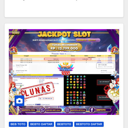
BEB TOTO
BEBTO DAFTAR
BEBTOTO
BEBTOTO DAFTAR