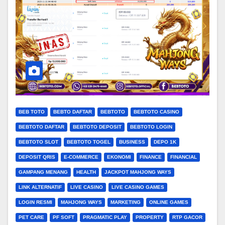
BEB TOTO
BEBTO DAFTAR
BEBTOTO
BEBTOTO CASINO
BEBTOTO DAFTAR
BEBTOTO DEPOSIT
BEBTOTO LOGIN
BEBTOTO SLOT
BEBTOTO TOGEL
BUSINESS
DEPO 1K
DEPOSIT QRIS
E-COMMERCE
EKONOMI
FINANCE
FINANCIAL
GAMPANG MENANG
HEALTH
JACKPOT MAHJONG WAYS
LINK ALTERNATIF
LIVE CASINO
LIVE CASINO GAMES
LOGIN RESMI
MAHJONG WAYS
MARKETING
ONLINE GAMES
PET CARE
PF SOFT
PRAGMATIC PLAY
PROPERTY
RTP GACOR