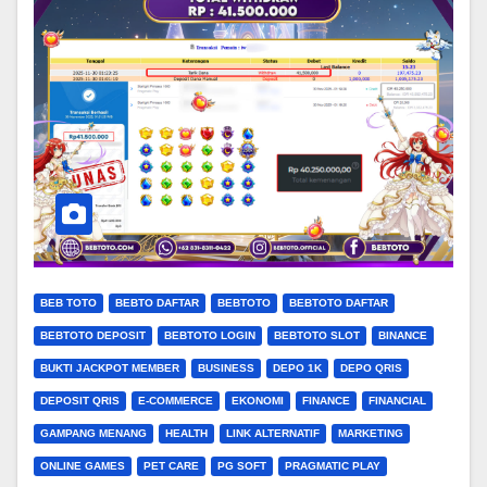
BEB TOTO
BEBTO DAFTAR
BEBTOTO
BEBTOTO DAFTAR
BEBTOTO DEPOSIT
BEBTOTO LOGIN
BEBTOTO SLOT
BINANCE
BUKTI JACKPOT MEMBER
BUSINESS
DEPO 1K
DEPO QRIS
DEPOSIT QRIS
E-COMMERCE
EKONOMI
FINANCE
FINANCIAL
GAMPANG MENANG
HEALTH
LINK ALTERNATIF
MARKETING
ONLINE GAMES
PET CARE
PG SOFT
PRAGMATIC PLAY