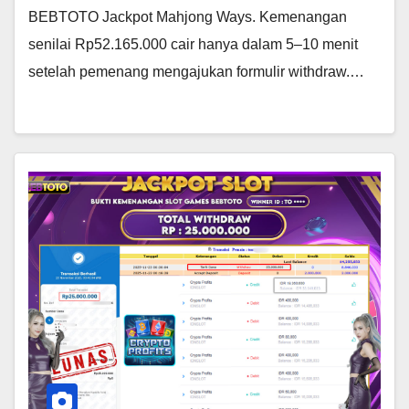
BEBTOTO Jackpot Mahjong Ways. Kemenangan
senilai Rp52.165.000 cair hanya dalam 5–10 menit
setelah pemenang mengajukan formulir withdraw.…