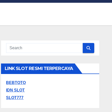
LINK SLOT RESMI TERPERCAYA
BEBTOTO
IDN SLOT
SLOT777