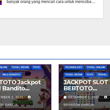
ERCE
banyak orang yang mencari cara untuk mencoba…
EKONOMI
FINANCE
DEPOSIT QRIS
E-COMMERCE
E
AL
GAMPANG MENANG
HEALTH
FINANCE
FINANCIAL
ERNATIF
LIVE CASINO
GAMPANG MENANG
HEALTH
ESMI
MARKETING
LINK ALTERNATIF
MARKETING
GAMES
PET CARE
PG SOFT
ONLINE GAMES
PET CARE
PG 
IC PLAY
PROPERTY
PRAGMATIC PLAY
PREDIKSI JITU
COR
RTP TINGGI
SEO
PROPERTY
RTP GACOR
RTP T
ESMI
SLOT GACOR
SEO
SITUS RESMI
SLOT GACO
SMI
TECHNOLOGY
SLOT RESMI
STARLIGHT PRINCES
NLINE
TOGEL RESMI
TOTO
TECHNOLOGY
TOGEL ONLINE
WILD BANDITO
TOGEL RESMI
TOTO
TRAVEL
TOTO Jackpot
JACKPOT SLOT
 Bandito
BEBTOTO
.010.000 Lunas
STARLIGHT
MBER 2, 2025
DESEMBER 1, 2025
PRINCESS 1000
ON GARCIA
Rp.41.500.000.,-
BRANDON GARCIA