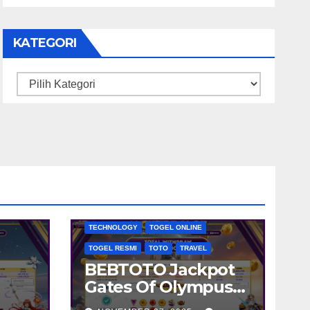
S
BINANCE
BUKTI JACKPOT MEMBER
KATEGORI
KONOMI
BUSINESS
DEPO 1K
DEPO QRIS
DEPOSIT QRIS
E-COMMERCE
EKONOMI
Kategori
FINANCE
FINANCIAL
GAMPANG MENANG
HEALTH
SOFT
LINK ALTERNATIF
LIVE CASINO
MARKETING
ONLINE GAMES
PET CARE
INGGI
PG SOFT
PRAGMATIC PLAY
PROPERTY
R
RTP GACOR
RTP TINGGI
SITUS RESMI
S 1000
SLOT GACOR
SLOT RESMI
TECHNOLOGY
TOGEL ONLINE
TOGEL RESMI
TOTO
TRAVEL
BEBTOTO Jackpot
Gates Of Olympus
1000 Rp22.000.000