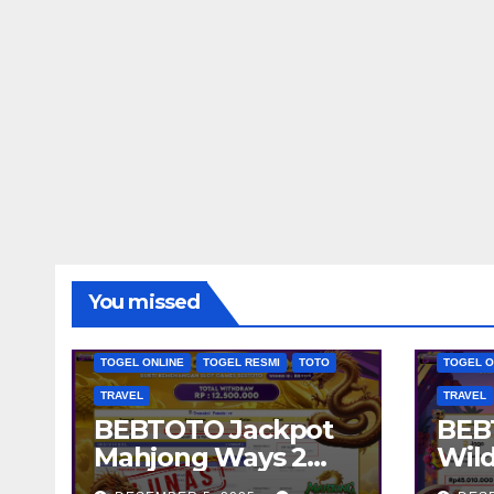
GAMPANG MENANG
HEALTH
DEPO QR
JACKPOT MAHJONG WAYS
E-COMM
LINK ALTERNATIF
LIVE CASINO
FINANCI
LIVE CASINO GAMES
LOGIN RESMI
LINK ALT
MAHJONG WAYS 2
MARKETING
LOGIN R
ONLINE GAMES
PET CARE
PG SOFT
ONLINE 
PRAGMATIC PLAY
PROPERTY
PRAGMAT
RTP GACOR
RTP TINGGI
SEO
RTP GA
You missed
SITUS RESMI
SLOT GACOR
SITUS R
SLOT RESMI
TECHNOLOGY
SLOT RE
TOGEL ONLINE
TOGEL RESMI
TOTO
TOGEL O
TRAVEL
TRAVEL
BEBTOTO Jackpot
BEB
Mahjong Ways 2
Wild
Rp.12.500.000
Rp45