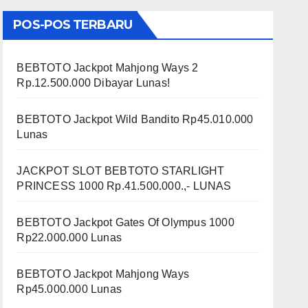
POS-POS TERBARU
BEBTOTO Jackpot Mahjong Ways 2
Rp.12.500.000 Dibayar Lunas!
BEBTOTO Jackpot Wild Bandito Rp45.010.000
Lunas
JACKPOT SLOT BEBTOTO STARLIGHT
PRINCESS 1000 Rp.41.500.000.,- LUNAS
BEBTOTO Jackpot Gates Of Olympus 1000
Rp22.000.000 Lunas
BTOTO
BEB TOTO
BEBTO DAFTAR
BEBTOTO
OSIT
BEBTOTO CASINO
BEBTOTO DAFTAR
BEBTOTO Jackpot Mahjong Ways
BEBTOTO DEPOSIT
BEBTOTO LOGIN
Rp45.000.000 Lunas
ER
BEBTOTO SLOT
BEBTOTO TOGEL