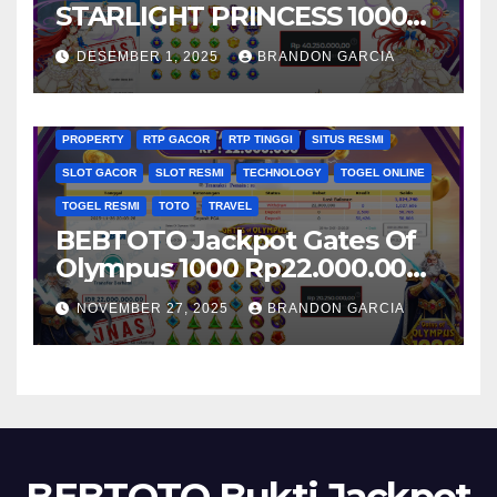
STARLIGHT PRINCESS 1000
DEPO QRIS
DEPOSIT QRIS
E-COMMERCE
EKONOMI
Rp.41.500.000.,- LUNAS
FINANCE
FINANCIAL
GAMPANG MENANG
HEALTH
DESEMBER 1, 2025
BRANDON GARCIA
LINK ALTERNATIF
LIVE CASINO
MARKETING
ONLINE GAMES
PET CARE
PG SOFT
PRAGMATIC PLAY
PROPERTY
RTP GACOR
RTP TINGGI
SITUS RESMI
SLOT GACOR
SLOT RESMI
TECHNOLOGY
TOGEL ONLINE
TOGEL RESMI
TOTO
TRAVEL
BEBTOTO Jackpot Gates Of
Olympus 1000 Rp22.000.000
Lunas
NOVEMBER 27, 2025
BRANDON GARCIA