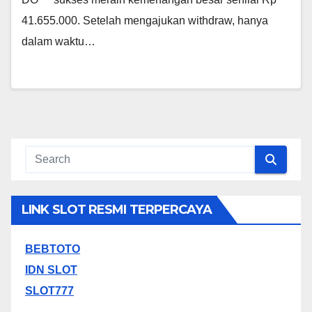
41.655.000. Setelah mengajukan withdraw, hanya
dalam waktu…
LINK SLOT RESMI TERPERCAYA
BEBTOTO
IDN SLOT
SLOT777