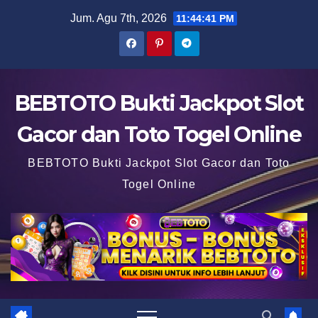
Skip
Jum. Agu 7th, 2026
11:44:42 PM
to
content
BEBTOTO Bukti Jackpot Slot
Gacor dan Toto Togel Online
BEBTOTO Bukti Jackpot Slot Gacor dan Toto
Togel Online