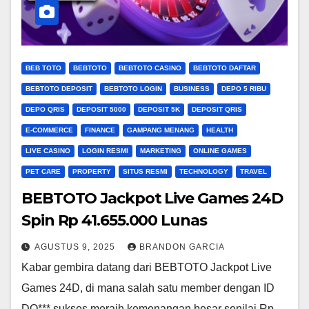
BEB TOTO
BEBTOTO
BEBTOTO CASINO
BEBTOTO DAFTAR
BEBTOTO DEPOSIT
BEBTOTO LOGIN
BUSINESS
DEPO 5 RIBU
DEPO QRIS
DEPOSIT 5000
DEPOSIT 5K
DEPOSIT QRIS
E-COMMERCE
FINANCE
GAMPANG MENANG
HEALTH
LIVE CASINO
LOGIN RESMI
MARKETING
ONLINE GAMES
PET CARE
PROPERTY
SITUS RESMI
TECHNOLOGY
TRAVEL
BEBTOTO Jackpot Live Games 24D
Spin Rp 41.655.000 Lunas
AGUSTUS 9, 2025
BRANDON GARCIA
Kabar gembira datang dari BEBTOTO Jackpot Live
Games 24D, di mana salah satu member dengan ID
DO*** sukses meraih kemenangan besar senilai Rp