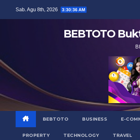
Skip
Sab. Agu 8th, 2026
3:30:36 AM
to
content
BEBTOTO Bukti 
B
BEBTOTO
BUSINESS
E-COM
PROPERTY
TECHNOLOGY
TRAVEL