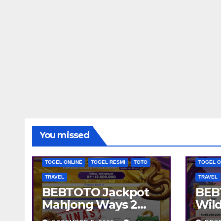
GAMPANG MENANG
HEALTH
DEPO QR
JACKPOT MAHJONG WAYS
E-COMM
LINK ALTERNATIF
LIVE CASINO
FINANCI
LIVE CASINO GAMES
LOGIN RESMI
LINK ALT
MAHJONG WAYS 2
MARKETING
LOGIN R
ONLINE GAMES
PET CARE
PG SOFT
ONLINE 
PRAGMATIC PLAY
PROPERTY
PRAGMAT
RTP GACOR
RTP TINGGI
SEO
RTP GA
You missed
SITUS RESMI
SLOT GACOR
SITUS R
SLOT RESMI
TECHNOLOGY
SLOT RE
TOGEL ONLINE
TOGEL RESMI
TOTO
TOGEL O
TRAVEL
TRAVEL
BEBTOTO Jackpot
BEB
Mahjong Ways 2
Wild
Rp.12.500.000
Rp45