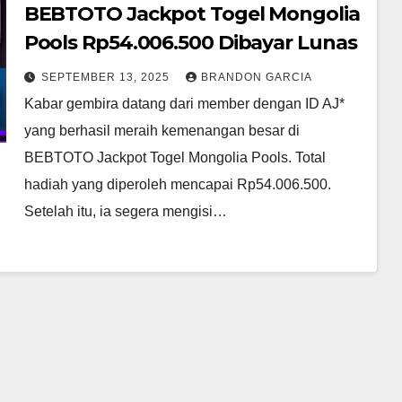
BEBTOTO Jackpot Togel Mongolia
Pools Rp54.006.500 Dibayar Lunas
SEPTEMBER 13, 2025
BRANDON GARCIA
Kabar gembira datang dari member dengan ID AJ*
yang berhasil meraih kemenangan besar di
BEBTOTO Jackpot Togel Mongolia Pools. Total
hadiah yang diperoleh mencapai Rp54.006.500.
Setelah itu, ia segera mengisi…
O
BEBTO DAFTAR
BEBTOTO
 DAFTAR
BEBTOTO DEPOSIT
 LOGIN
BEBTOTO SLOT
BEB TOTO
BEBTO DAFTAR
BE
O TOGEL
BINANCE
BEBTOTO DAFTAR
BEBTOTO DEP
ACKPOT MEMBER
BUSINESS
BEBTOTO LOGIN
BEBTOTO SLOT
PROFITS
DEPO 1K
BINANCE
BUKTI JACKPOT MEMB