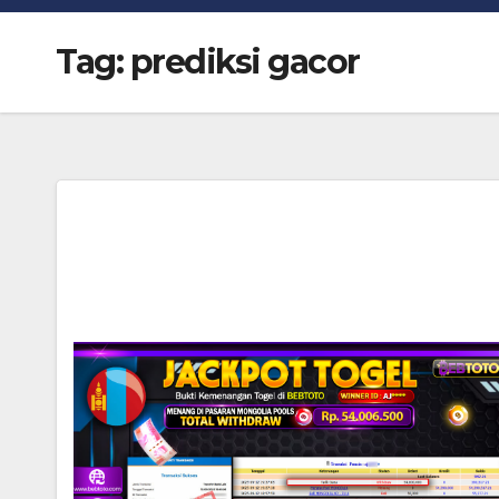
Tag:
prediksi gacor