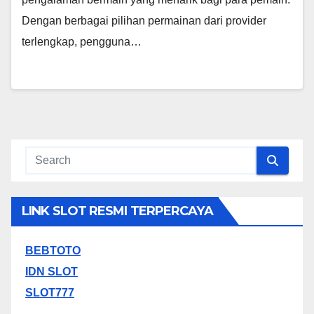
Dengan berbagai pilihan permainan dari provider
terlengkap, pengguna…
LINK SLOT RESMI TERPERCAYA
BEBTOTO
IDN SLOT
SLOT777