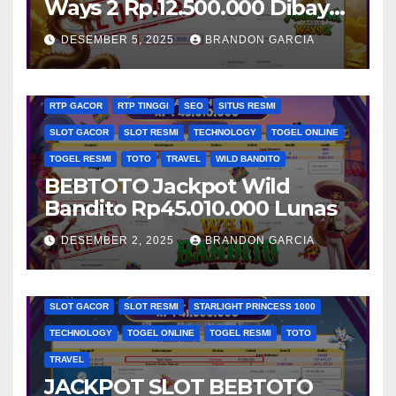
Ways 2 Rp.12.500.000 Dibayar
Lunas!
FINANCIAL
GAMPANG MENANG
HEALTH
LINK ALTERNATIF
DESEMBER 5, 2025
BRANDON GARCIA
LIVE CASINO
LOGIN RESMI
MARKETING
ONLINE GAMES
PET CARE
PG SOFT
PRAGMATIC PLAY
PROPERTY
BEB TOTO
BEBTO DAFTAR
BEBTOTO
BEBTOTO DAFTAR
RTP GACOR
RTP TINGGI
SEO
SITUS RESMI
BEBTOTO DEPOSIT
BEBTOTO LOGIN
BEBTOTO SLOT
SLOT GACOR
SLOT RESMI
TECHNOLOGY
TOGEL ONLINE
BINANCE
BUKTI JACKPOT MEMBER
BUSINESS
DEPO 1K
TOGEL RESMI
TOTO
TRAVEL
WILD BANDITO
DEPO QRIS
DEPOSIT QRIS
E-COMMERCE
EKONOMI
BEBTOTO Jackpot Wild
Bandito Rp45.010.000 Lunas
FINANCE
FINANCIAL
GAMPANG MENANG
HEALTH
LINK ALTERNATIF
MARKETING
ONLINE GAMES
PET CARE
DESEMBER 2, 2025
BRANDON GARCIA
PG SOFT
PRAGMATIC PLAY
PREDIKSI JITU
PROPERTY
RTP GACOR
RTP TINGGI
SEO
SITUS RESMI
BEB TOTO
BEBTO DAFTAR
BEBTOTO
BEBTOTO CASINO
SLOT GACOR
SLOT RESMI
STARLIGHT PRINCESS 1000
BEBTOTO DAFTAR
BEBTOTO DEPOSIT
BEBTOTO LOGIN
TECHNOLOGY
TOGEL ONLINE
TOGEL RESMI
TOTO
BEBTOTO SLOT
BEBTOTO TOGEL
BINANCE
TRAVEL
BUKTI JACKPOT MEMBER
BUSINESS
DEPO 1K
JACKPOT SLOT BEBTOTO