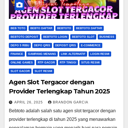
BEB TOTO
BEBTO DAFTAR
BEBTOTO
BEBTOTO DAFTAR
BEBTOTO DEPOSIT
BEBTOTO LOGIN
BEBTOTO SLOT
BUSINESS
DEPO 5 RIBU
DEPO QRIS
DEPOSIT QRIS
E-COMMERCE
FINANCE
GAMPANG MENANG
LINK ALTERNATIF
LOGIN RESMI
ONLINE GAMES
RTP GACOR
RTP TINGGI
SITUS RESMI
SLOT GACOR
SLOT RESMI
Agen Slot Tergacor dengan
Provider Terlengkap Tahun 2025
APRIL 26, 2025
BRANDON GARCIA
Bebtoto adalah salah satu agen slot tergacor dengan
provider terlengkap di tahun 2025 yang menawarkan
pengalaman bermain yang menarik bagi para pemain.