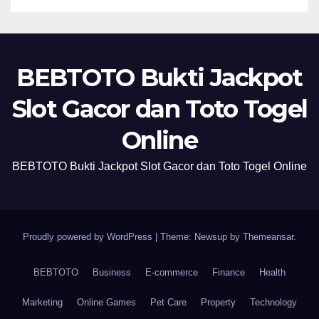
BEBTOTO Bukti Jackpot
Slot Gacor dan Toto Togel
Online
BEBTOTO Bukti Jackpot Slot Gacor dan Toto Togel Online
Proudly powered by WordPress
|
Theme: Newsup by
Themeansar
.
BEBTOTO
Business
E-commerce
Finance
Health
Marketing
Online Games
Pet Care
Property
Technology