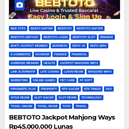
BEB TOTO
BEBTO DAFTAR
BEBTOTO
BEBTOTO DAFTAR
BEBTOTO DEPOSIT
BEBTOTO LOGIN
BEBTOTO SLOT
BINANCE
BUKTI JACKPOT MEMBER
BUSINESS
DEPO 1K
DEPO QRIS
E-COMMERCE
EKONOMI
FINANCE
FINANCIAL
GAMPANG MENANG
HEALTH
JACKPOT MAHJONG WAYS
LINK ALTERNATIF
LIVE CASINO
LOGIN RESMI
MAHJONG WAYS
MARKETING
ONLINE GAMES
PET CARE
PF SOFT
PRAGMATIC PLAY
PROPERTY
RTP GACOR
RTP TINGGI
SEO
SITUS RESMI
SLOT GACOR
SLOT RESMI
TECHNOLOGY
TOGEL ONLINE
TOGEL RESMI
TOTO
TRAVEL
BEBTOTO Jackpot Mahjong Ways
Rp45.000.000 Lunas