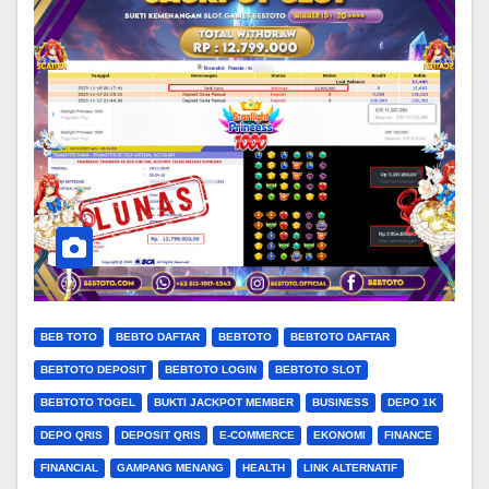
BEB TOTO
BEBTO DAFTAR
BEBTOTO
BEBTOTO DAFTAR
BEBTOTO DEPOSIT
BEBTOTO LOGIN
BEBTOTO SLOT
BEBTOTO TOGEL
BUKTI JACKPOT MEMBER
BUSINESS
DEPO 1K
DEPO QRIS
DEPOSIT QRIS
E-COMMERCE
EKONOMI
FINANCE
FINANCIAL
GAMPANG MENANG
HEALTH
LINK ALTERNATIF