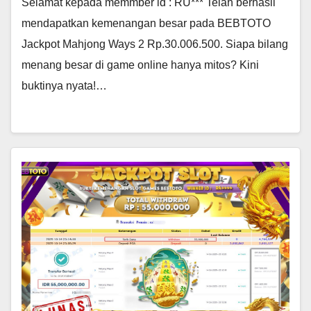
Selamat kepada memmber id : RU*** Telah berhasil
mendapatkan kemenangan besar pada BEBTOTO
Jackpot Mahjong Ways 2 Rp.30.006.500. Siapa bilang
menang besar di game online hanya mitos? Kini
buktinya nyata!…