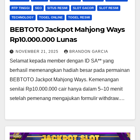
RTP TINGGI
SEO
SITUS RESMI
SLOT GACOR
SLOT RESMI
TECHNOLOGY
TOGEL ONLINE
TOGEL RESMI
BEBTOTO Jackpot Mahjong Ways
Rp10.000.000 Lunas
NOVEMBER 21, 2025
BRANDON GARCIA
Selamat kepada member dengan ID SA** yang
berhasil memenangkan hadiah besar pada permainan
BEBTOTO Jackpot Mahjong Ways. Kemenangan
senilai Rp10.000.000 cair hanya dalam 5–10 menit
setelah pemenang mengajukan formulir withdraw.…