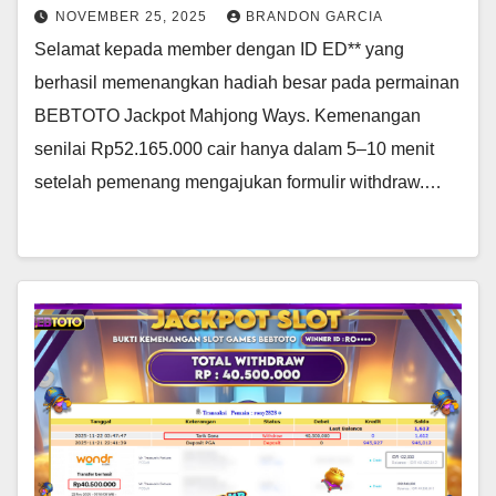
NOVEMBER 25, 2025
BRANDON GARCIA
Selamat kepada member dengan ID ED** yang
berhasil memenangkan hadiah besar pada permainan
BEBTOTO Jackpot Mahjong Ways. Kemenangan
senilai Rp52.165.000 cair hanya dalam 5–10 menit
setelah pemenang mengajukan formulir withdraw.…