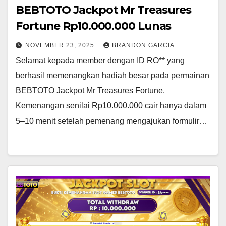
BEBTOTO Jackpot Mr Treasures
Fortune Rp10.000.000 Lunas
NOVEMBER 23, 2025
BRANDON GARCIA
Selamat kepada member dengan ID RO** yang
berhasil memenangkan hadiah besar pada permainan
BEBTOTO Jackpot Mr Treasures Fortune.
Kemenangan senilai Rp10.000.000 cair hanya dalam
5–10 menit setelah pemenang mengajukan formulir…