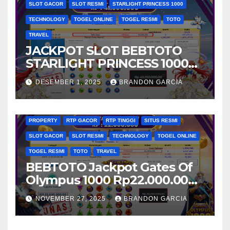
SLOT GACOR
SLOT RESMI
STARLIGHT PRINCESS 1000
BEBTOTO DAFTAR
BEBTOTO DEPOSIT
BEBTOTO LOGIN
TECHNOLOGY
TOGEL ONLINE
TOGEL RESMI
TOTO
BEBTOTO SLOT
BEBTOTO TOGEL
BINANCE
TRAVEL
BUKTI JACKPOT MEMBER
BUSINESS
DEPO 1K
JACKPOT SLOT BEBTOTO
STARLIGHT PRINCESS 1000
DEPO QRIS
DEPOSIT QRIS
E-COMMERCE
EKONOMI
Rp.41.500.000.,- LUNAS
FINANCE
FINANCIAL
GAMPANG MENANG
HEALTH
DESEMBER 1, 2025
BRANDON GARCIA
LINK ALTERNATIF
LIVE CASINO
MARKETING
ONLINE GAMES
PET CARE
PG SOFT
PRAGMATIC PLAY
PROPERTY
RTP GACOR
RTP TINGGI
SITUS RESMI
SLOT GACOR
SLOT RESMI
TECHNOLOGY
TOGEL ONLINE
TOGEL RESMI
TOTO
TRAVEL
BEBTOTO Jackpot Gates Of
Olympus 1000 Rp22.000.000
Lunas
NOVEMBER 27, 2025
BRANDON GARCIA