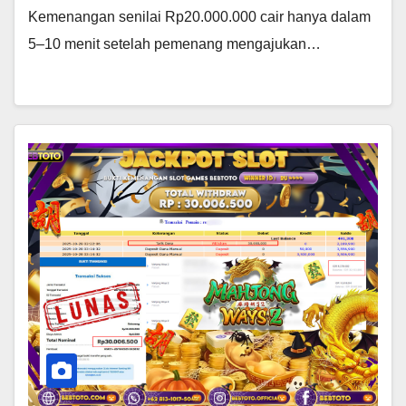
Kemenangan senilai Rp20.000.000 cair hanya dalam
5–10 menit setelah pemenang mengajukan…