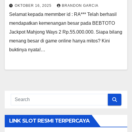
OKTOBER 16, 2025
BRANDON GARCIA
Selamat kepada memmber id : RA*** Telah berhasil
mendapatkan kemenangan besar pada BEBTOTO
Jackpot Mahjong Ways 2 Rp.55.000.000. Siapa bilang
menang besar di game online hanya mitos? Kini
buktinya nyata!…
LINK SLOT RESMI TERPERCAYA