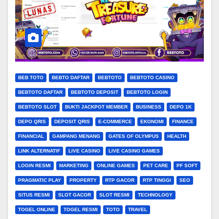
BEB TOTO
BEBTO DAFTAR
BEBTOTO
BEBTOTO CASINO
BEBTOTO DAFTAR
BEBTOTO DEPOSIT
BEBTOTO LOGIN
BEBTOTO SLOT
BUKTI JACKPOT MEMBER
BUSINESS
DEPO 1K
DEPO QRIS
DEPOSIT QRIS
E-COMMERCE
EKONOMI
FINANCE
FINANCIAL
GAMPANG MENANG
GATES OF OLYMPUS
HEALTH
LINK ALTERNATIF
LIVE CASINO
LIVE CASINO GAMES
LOGIN RESMI
MARKETING
ONLINE GAMES
PET CARE
PF SOFT
PRAGMATIC PLAY
PROPERTY
RTP GACOR
RTP TINGGI
SEO
SITUS RESMI
SLOT GACOR
SLOT RESMI
TECHNOLOGY
TOGEL ONLINE
TOGEL RESMI
TOTO
TRAVEL