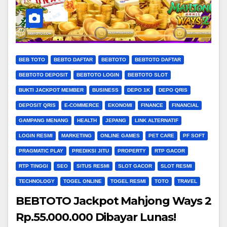
BEB TOTO
BEBTO DAFTAR
BEBTOTO
BEBTOTO DAFTAR
BEBTOTO DEPOSIT
BEBTOTO LOGIN
BEBTOTO SLOT
BUKTI JACKPOT MEMBER
BUSINESS
DEPO 1K
DEPO QRIS
DEPOSIT QRIS
E-COMMERCE
EKONOMI
FINANCE
FINANCIAL
GAMPANG MENANG
HEALTH
JEPANG
LINK ALTERNATIF
LOGIN RESMI
MARKETING
ONLINE GAMES
PET CARE
PF SOFT
PRAGMATIC PLAY
PREDIKSI JITU
PROPERTY
RTP GACOR
RTP TINGGI
SEO
SITUS RESMI
SLOT GACOR
SLOT RESMI
TECHNOLOGY
TOGEL ONLINE
TOGEL RESMI
TOTO
TRAVEL
BEBTOTO Jackpot Mahjong Ways 2
Rp.55.000.000 Dibayar Lunas!