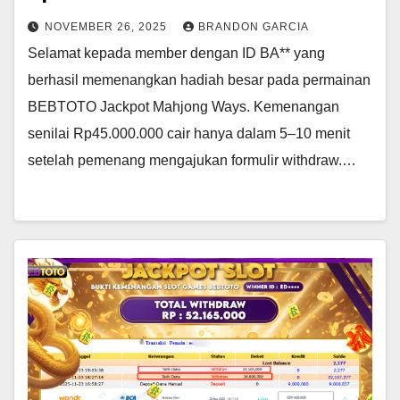
NOVEMBER 26, 2025
BRANDON GARCIA
Selamat kepada member dengan ID BA** yang
berhasil memenangkan hadiah besar pada permainan
BEBTOTO Jackpot Mahjong Ways. Kemenangan
senilai Rp45.000.000 cair hanya dalam 5–10 menit
setelah pemenang mengajukan formulir withdraw.…