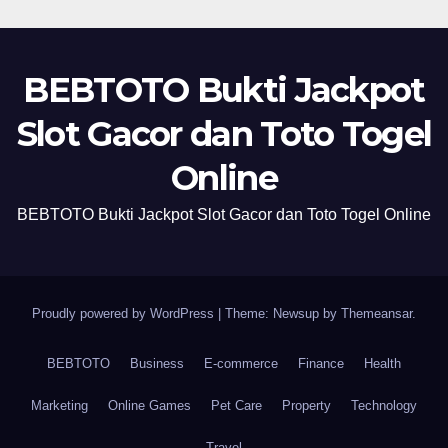
BEBTOTO Bukti Jackpot
Slot Gacor dan Toto Togel
Online
BEBTOTO Bukti Jackpot Slot Gacor dan Toto Togel Online
Proudly powered by WordPress
|
Theme: Newsup by
Themeansar
.
BEBTOTO
Business
E-commerce
Finance
Health
Marketing
Online Games
Pet Care
Property
Technology
Travel