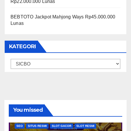
Rp22.000.000 Lunas
BEBTOTO Jackpot Mahjong Ways Rp45.000.000
Lunas
BEB TOTO
BEBTO DAFTAR
BEBTOTO
BEBTOTO CASINO
KATEGORI
BEBTOTO DAFTAR
BEBTOTO DEPOSIT
BEBTOTO LOGIN
BEBTOTO SLOT
BEBTOTO TOGEL
BINANCE
Kategori
BUKTI JACKPOT MEMBER
BUSINESS
DEPO 1K
DEPO QRIS
DEPOSIT QRIS
E-COMMERCE
EKONOMI
FINANCE
FINANCIAL
GAMPANG MENANG
HEALTH
JACKPOT MAHJONG WAYS
LINK ALTERNATIF
LIVE CASINO
LIVE CASINO GAMES
LOGIN RESMI
MAHJONG WAYS 2
You missed
MARKETING
ONLINE GAMES
PET CARE
PG SOFT
PRAGMATIC PLAY
PROPERTY
RTP GACOR
RTP TINGGI
BEB TOTO
BEBTO DAFTAR
BEBTOTO
BEBTOTO DAFTAR
SEO
SITUS RESMI
SLOT GACOR
SLOT RESMI
BEBTOTO DEPOSIT
BEBTOTO LOGIN
BEBTOTO SLOT