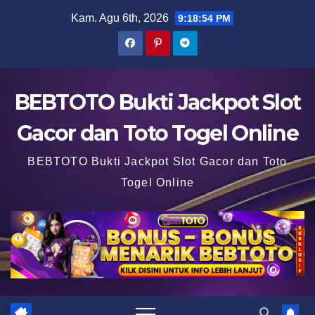
Skip
Kam. Agu 6th, 2026
9:18:54 PM
to
content
BEBTOTO Bukti Jackpot Slot
Gacor dan Toto Togel Online
BEBTOTO Bukti Jackpot Slot Gacor dan Toto
Togel Online