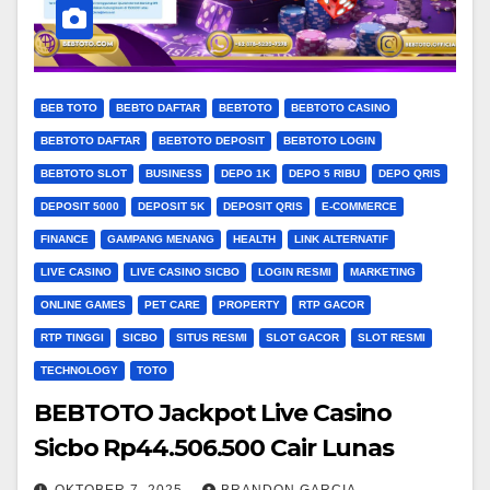
BEB TOTO
BEBTO DAFTAR
BEBTOTO
BEBTOTO CASINO
BEBTOTO DAFTAR
BEBTOTO DEPOSIT
BEBTOTO LOGIN
BEBTOTO SLOT
BUSINESS
DEPO 1K
DEPO 5 RIBU
DEPO QRIS
DEPOSIT 5000
DEPOSIT 5K
DEPOSIT QRIS
E-COMMERCE
FINANCE
GAMPANG MENANG
HEALTH
LINK ALTERNATIF
LIVE CASINO
LIVE CASINO SICBO
LOGIN RESMI
MARKETING
ONLINE GAMES
PET CARE
PROPERTY
RTP GACOR
RTP TINGGI
SICBO
SITUS RESMI
SLOT GACOR
SLOT RESMI
TECHNOLOGY
TOTO
BEBTOTO Jackpot Live Casino
Sicbo Rp44.506.500 Cair Lunas