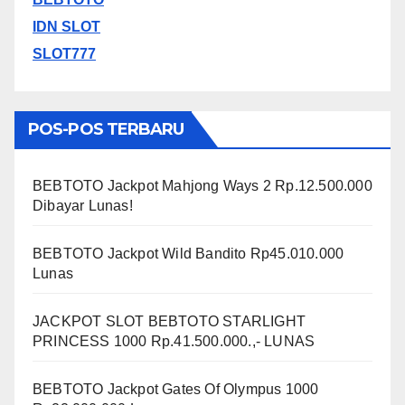
IDN SLOT
SLOT777
POS-POS TERBARU
BEBTOTO Jackpot Mahjong Ways 2 Rp.12.500.000
Dibayar Lunas!
BEBTOTO Jackpot Wild Bandito Rp45.010.000
Lunas
JACKPOT SLOT BEBTOTO STARLIGHT
PRINCESS 1000 Rp.41.500.000.,- LUNAS
BEBTOTO Jackpot Gates Of Olympus 1000