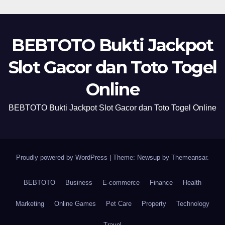
BEBTOTO Bukti Jackpot
Slot Gacor dan Toto Togel
Online
BEBTOTO Bukti Jackpot Slot Gacor dan Toto Togel Online
Proudly powered by WordPress
|
Theme: Newsup by
Themeansar
.
BEBTOTO
Business
E-commerce
Finance
Health
Marketing
Online Games
Pet Care
Property
Technology
Travel