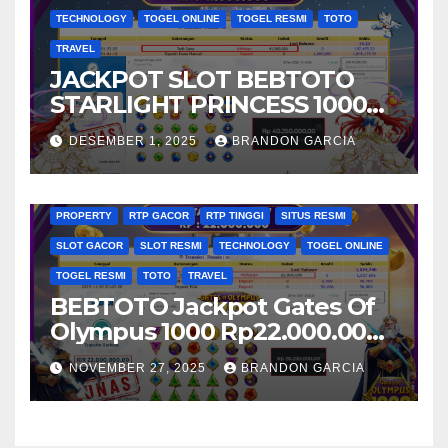
BEBTOTO DAFTAR
BEBTOTO DEPOSIT
BEBTOTO LOGIN
TECHNOLOGY
TOGEL ONLINE
TOGEL RESMI
TOTO
BEBTOTO SLOT
BEBTOTO TOGEL
BINANCE
TRAVEL
BUKTI JACKPOT MEMBER
BUSINESS
DEPO 1K
JACKPOT SLOT BEBTOTO
STARLIGHT PRINCESS 1000
DEPO QRIS
DEPOSIT QRIS
E-COMMERCE
EKONOMI
Rp.41.500.000.,- LUNAS
FINANCE
FINANCIAL
GAMPANG MENANG
HEALTH
DESEMBER 1, 2025
BRANDON GARCIA
LINK ALTERNATIF
LIVE CASINO
MARKETING
ONLINE GAMES
PET CARE
PG SOFT
PRAGMATIC PLAY
PROPERTY
RTP GACOR
RTP TINGGI
SITUS RESMI
SLOT GACOR
SLOT RESMI
TECHNOLOGY
TOGEL ONLINE
TOGEL RESMI
TOTO
TRAVEL
BEBTOTO Jackpot Gates Of
Olympus 1000 Rp22.000.000
Lunas
NOVEMBER 27, 2025
BRANDON GARCIA