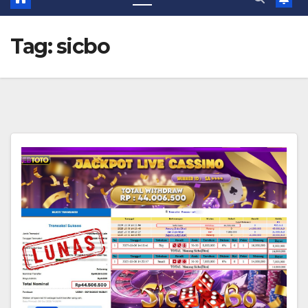
Tag:
sicbo