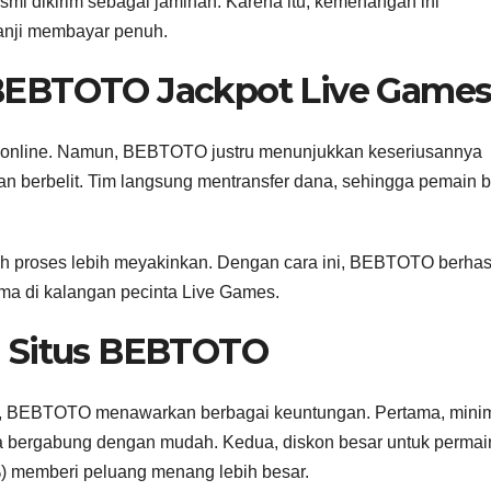
smi dikirim sebagai jaminan. Karena itu, kemenangan ini
nji membayar penuh.
BEBTOTO Jackpot Live Game
r online. Namun, BEBTOTO justru menunjukkan keseriusannya
 berbelit. Tim langsung mentransfer dana, sehingga pemain b
ruh proses lebih meyakinkan. Dengan cara ini, BEBTOTO berhas
a di kalangan pecinta Live Games.
i Situs BEBTOTO
sia, BEBTOTO menawarkan berbagai keuntungan. Pertama, min
sa bergabung dengan mudah. Kedua, diskon besar untuk perma
) memberi peluang menang lebih besar.