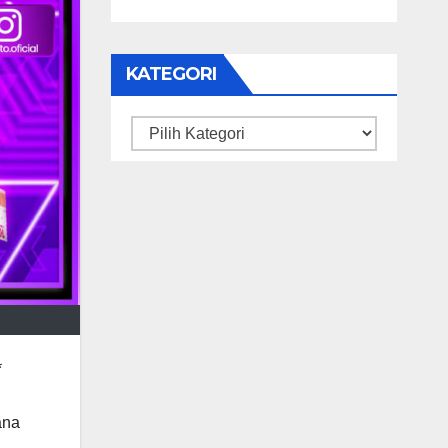
KATEGORI
Kategori
*
ana