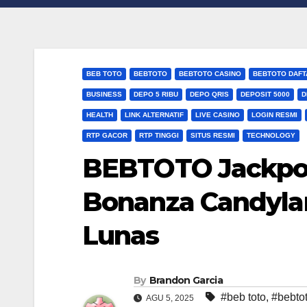
BEB TOTO
BEBTOTO
BEBTOTO CASINO
BEBTOTO DAFT
BUSINESS
DEPO 5 RIBU
DEPO QRIS
DEPOSIT 5000
D
HEALTH
LINK ALTERNATIF
LIVE CASINO
LOGIN RESMI
RTP GACOR
RTP TINGGI
SITUS RESMI
TECHNOLOGY
BEBTOTO Jackpot
Bonanza Candylan
Lunas
By
Brandon Garcia
#beb toto
,
#bebto
AGU 5, 2025