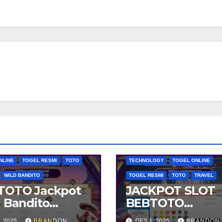
IS
DEPOSIT QRIS
BUSINESS
DEPO 1K
DEPO QRIS
ERCE
EKONOMI
FINANCE
DEPOSIT QRIS
E-COMMERCE
L
GAMPANG MENANG
EKONOMI
FINANCE
FINANCIAL
LINK ALTERNATIF
GAMPANG MENANG
HEALTH
INO
LOGIN RESMI
LINK ALTERNATIF
MARKETING
NG
ONLINE GAMES
ONLINE GAMES
PET CARE
PG 
E
PG SOFT
PRAGMATIC PLAY
PRAGMATIC PLAY
PREDIKSI JITU
O
BEBTO DAFTAR
BEBTOTO
TY
RTP GACOR
RTP TINGGI
PROPERTY
RTP GACOR
RTP TI
 DAFTAR
BEBTOTO DEPOSIT
ITUS RESMI
SLOT GACOR
SEO
SITUS RESMI
SLOT GACOR
 LOGIN
BEBTOTO SLOT
BEB TOTO
BEBTO DAFTAR
BE
SMI
TECHNOLOGY
SLOT RESMI
STARLIGHT PRINCESS
O TOGEL
BINANCE
BEBTOTO DAFTAR
BEBTOTO DEP
NLINE
TOGEL RESMI
TOTO
TECHNOLOGY
TOGEL ONLINE
ACKPOT MEMBER
BUSINESS
BEBTOTO LOGIN
BEBTOTO SLOT
WILD BANDITO
TOGEL RESMI
TOTO
TRAVEL
PROFITS
DEPO 1K
BINANCE
BUKTI JACKPOT MEMB
TOTO Jackpot
JACKPOT SLOT
IS
DEPOSIT QRIS
BUSINESS
DEPO 1K
DEPO QRI
 Bandito
BEBTOTO
.010.000 Lunas
STARLIGHT
ERCE
EKONOMI
FINANCE
DEPOSIT QRIS
E-COMMERCE
E
, 2025
BRANDON
DES 1, 2025
BRANDON