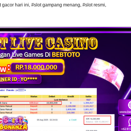
t gacor hari ini
,
#slot gampang menang
,
#slot resmi
,