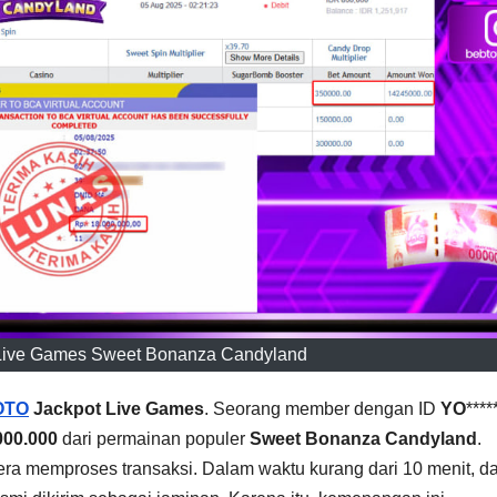
ive Games Sweet Bonanza Candyland
OTO
Jackpot Live Games
. Seorang member dengan ID
YO
****
000.000
dari permainan populer
Sweet Bonanza Candyland
.
a memproses transaksi. Dalam waktu kurang dari 10 menit, d