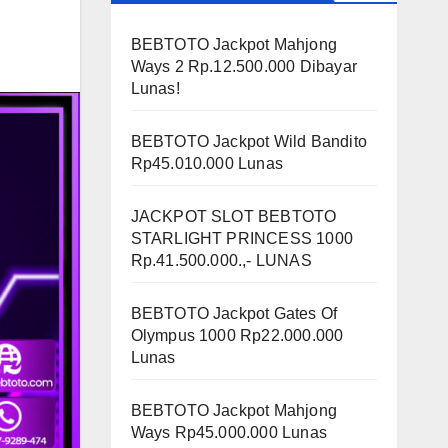
BEBTOTO Jackpot Mahjong
Ways 2 Rp.12.500.000 Dibayar
Lunas!
BEBTOTO Jackpot Wild Bandito
Rp45.010.000 Lunas
JACKPOT SLOT BEBTOTO
STARLIGHT PRINCESS 1000
Rp.41.500.000.,- LUNAS
BEBTOTO Jackpot Gates Of
Olympus 1000 Rp22.000.000
Lunas
BEBTOTO Jackpot Mahjong
Ways Rp45.000.000 Lunas