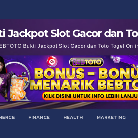
Jackpot Slot Gacor dan To
EBTOTO Bukti Jackpot Slot Gacor dan Toto Togel Onli
MERCE
FINANCE
HEALTH
MARKETING