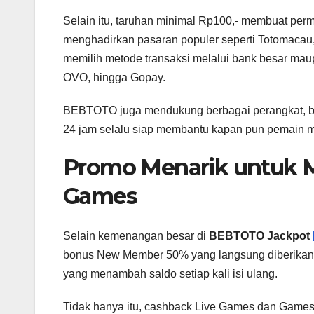
Selain itu, taruhan minimal Rp100,- membuat per
menghadirkan pasaran populer seperti Totomacau,
memilih metode transaksi melalui bank besar ma
OVO, hingga Gopay.
BEBTOTO juga mendukung berbagai perangkat, baik
24 jam selalu siap membantu kapan pun pemain 
Promo Menarik untuk 
Games
Selain kemenangan besar di
BEBTOTO Jackpot
bonus New Member 50% yang langsung diberikan ke
yang menambah saldo setiap kali isi ulang.
Tidak hanya itu, cashback Live Games dan Game