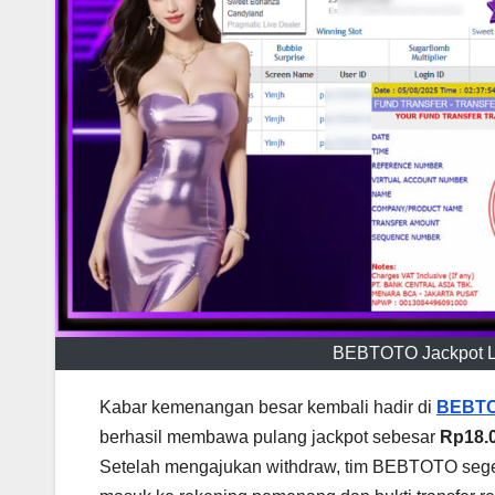
BEBTOTO Jackpot L
Kabar kemenangan besar kembali hadir di
BEBT
berhasil membawa pulang jackpot sebesar
Rp18.
Setelah mengajukan withdraw, tim BEBTOTO seger