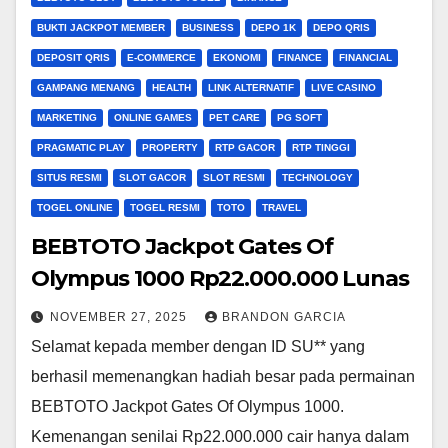
BUKTI JACKPOT MEMBER
BUSINESS
DEPO 1K
DEPO QRIS
DEPOSIT QRIS
E-COMMERCE
EKONOMI
FINANCE
FINANCIAL
GAMPANG MENANG
HEALTH
LINK ALTERNATIF
LIVE CASINO
MARKETING
ONLINE GAMES
PET CARE
PG SOFT
PRAGMATIC PLAY
PROPERTY
RTP GACOR
RTP TINGGI
SITUS RESMI
SLOT GACOR
SLOT RESMI
TECHNOLOGY
TOGEL ONLINE
TOGEL RESMI
TOTO
TRAVEL
BEBTOTO Jackpot Gates Of
Olympus 1000 Rp22.000.000 Lunas
NOVEMBER 27, 2025
BRANDON GARCIA
Selamat kepada member dengan ID SU** yang
berhasil memenangkan hadiah besar pada permainan
BEBTOTO Jackpot Gates Of Olympus 1000.
Kemenangan senilai Rp22.000.000 cair hanya dalam