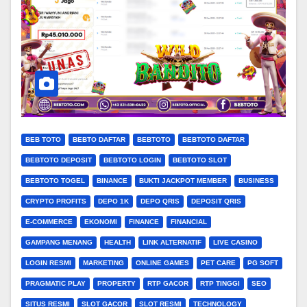
BEB TOTO
BEBTO DAFTAR
BEBTOTO
BEBTOTO DAFTAR
BEBTOTO DEPOSIT
BEBTOTO LOGIN
BEBTOTO SLOT
BEBTOTO TOGEL
BINANCE
BUKTI JACKPOT MEMBER
BUSINESS
CRYPTO PROFITS
DEPO 1K
DEPO QRIS
DEPOSIT QRIS
E-COMMERCE
EKONOMI
FINANCE
FINANCIAL
GAMPANG MENANG
HEALTH
LINK ALTERNATIF
LIVE CASINO
LOGIN RESMI
MARKETING
ONLINE GAMES
PET CARE
PG SOFT
PRAGMATIC PLAY
PROPERTY
RTP GACOR
RTP TINGGI
SEO
SITUS RESMI
SLOT GACOR
SLOT RESMI
TECHNOLOGY