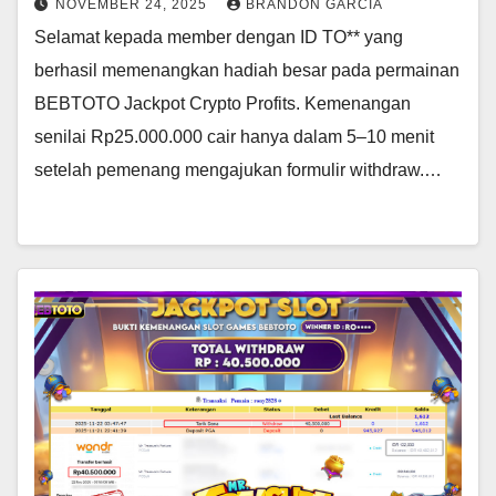
NOVEMBER 24, 2025
BRANDON GARCIA
Selamat kepada member dengan ID TO** yang
berhasil memenangkan hadiah besar pada permainan
BEBTOTO Jackpot Crypto Profits. Kemenangan
senilai Rp25.000.000 cair hanya dalam 5–10 menit
setelah pemenang mengajukan formulir withdraw.…