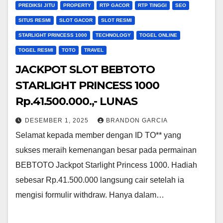
PREDIKSI JITU
PROPERTY
RTP GACOR
RTP TINGGI
SEO
SITUS RESMI
SLOT GACOR
SLOT RESMI
STARLIGHT PRINCESS 1000
TECHNOLOGY
TOGEL ONLINE
TOGEL RESMI
TOTO
TRAVEL
JACKPOT SLOT BEBTOTO
STARLIGHT PRINCESS 1000
Rp.41.500.000.,- LUNAS
DESEMBER 1, 2025
BRANDON GARCIA
Selamat kepada member dengan ID TO** yang
sukses meraih kemenangan besar pada permainan
BEBTOTO Jackpot Starlight Princess 1000. Hadiah
sebesar Rp.41.500.000 langsung cair setelah ia
mengisi formulir withdraw. Hanya dalam…