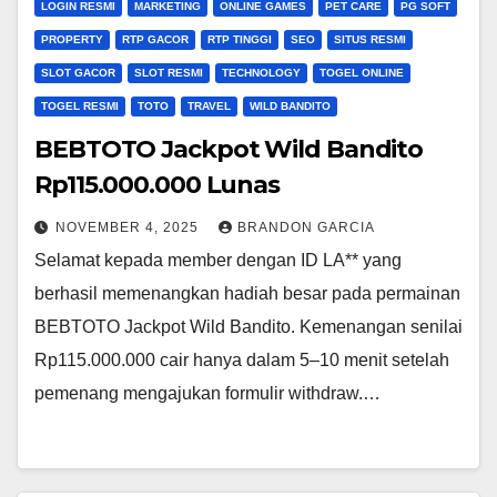
LOGIN RESMI
MARKETING
ONLINE GAMES
PET CARE
PG SOFT
PROPERTY
RTP GACOR
RTP TINGGI
SEO
SITUS RESMI
SLOT GACOR
SLOT RESMI
TECHNOLOGY
TOGEL ONLINE
TOGEL RESMI
TOTO
TRAVEL
WILD BANDITO
BEBTOTO Jackpot Wild Bandito
Rp115.000.000 Lunas
NOVEMBER 4, 2025
BRANDON GARCIA
Selamat kepada member dengan ID LA** yang
berhasil memenangkan hadiah besar pada permainan
BEBTOTO Jackpot Wild Bandito. Kemenangan senilai
Rp115.000.000 cair hanya dalam 5–10 menit setelah
pemenang mengajukan formulir withdraw.…