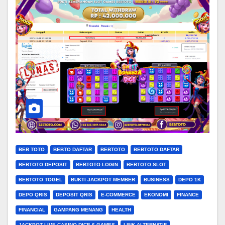
BEB TOTO
BEBTO DAFTAR
BEBTOTO
BEBTOTO DAFTAR
BEBTOTO DEPOSIT
BEBTOTO LOGIN
BEBTOTO SLOT
BEBTOTO TOGEL
BUKTI JACKPOT MEMBER
BUSINESS
DEPO 1K
DEPO QRIS
DEPOSIT QRIS
E-COMMERCE
EKONOMI
FINANCE
FINANCIAL
GAMPANG MENANG
HEALTH
JACKPOT LIVE CASINO DICE 6 GAMES
LINK ALTERNATIF