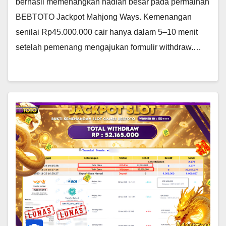
berhasil memenangkan hadiah besar pada permainan
BEBTOTO Jackpot Mahjong Ways. Kemenangan
senilai Rp45.000.000 cair hanya dalam 5–10 menit
setelah pemenang mengajukan formulir withdraw.…