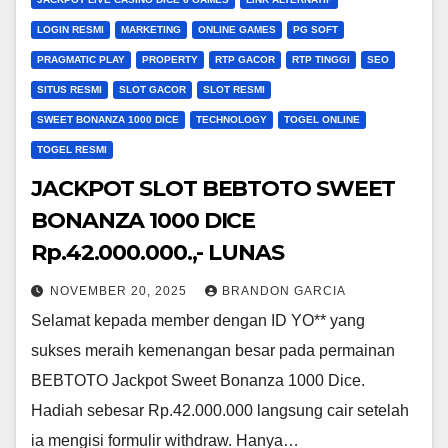
LOGIN RESMI
MARKETING
ONLINE GAMES
PG SOFT
PRAGMATIC PLAY
PROPERTY
RTP GACOR
RTP TINGGI
SEO
SITUS RESMI
SLOT GACOR
SLOT RESMI
SWEET BONANZA 1000 DICE
TECHNOLOGY
TOGEL ONLINE
TOGEL RESMI
JACKPOT SLOT BEBTOTO SWEET
BONANZA 1000 DICE
Rp.42.000.000.,- LUNAS
NOVEMBER 20, 2025
BRANDON GARCIA
Selamat kepada member dengan ID YO** yang
sukses meraih kemenangan besar pada permainan
BEBTOTO Jackpot Sweet Bonanza 1000 Dice.
Hadiah sebesar Rp.42.000.000 langsung cair setelah
ia mengisi formulir withdraw. Hanya…