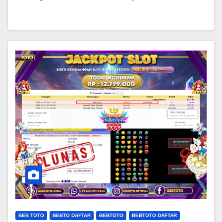
BEB TOTO
BEBTO DAFTAR
BEBTOTO
BEBTOTO DAFTAR