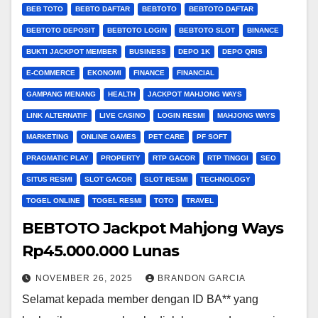
BEB TOTO
BEBTO DAFTAR
BEBTOTO
BEBTOTO DAFTAR
BEBTOTO DEPOSIT
BEBTOTO LOGIN
BEBTOTO SLOT
BINANCE
BUKTI JACKPOT MEMBER
BUSINESS
DEPO 1K
DEPO QRIS
E-COMMERCE
EKONOMI
FINANCE
FINANCIAL
GAMPANG MENANG
HEALTH
JACKPOT MAHJONG WAYS
LINK ALTERNATIF
LIVE CASINO
LOGIN RESMI
MAHJONG WAYS
MARKETING
ONLINE GAMES
PET CARE
PF SOFT
PRAGMATIC PLAY
PROPERTY
RTP GACOR
RTP TINGGI
SEO
SITUS RESMI
SLOT GACOR
SLOT RESMI
TECHNOLOGY
TOGEL ONLINE
TOGEL RESMI
TOTO
TRAVEL
BEBTOTO Jackpot Mahjong Ways
Rp45.000.000 Lunas
NOVEMBER 26, 2025
BRANDON GARCIA
Selamat kepada member dengan ID BA** yang