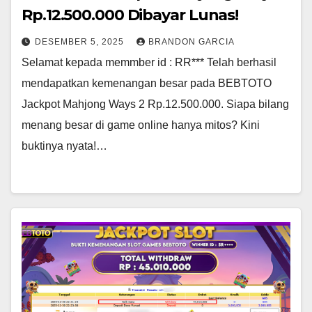
Rp.12.500.000 Dibayar Lunas!
DESEMBER 5, 2025
BRANDON GARCIA
Selamat kepada memmber id : RR*** Telah berhasil
mendapatkan kemenangan besar pada BEBTOTO
Jackpot Mahjong Ways 2 Rp.12.500.000. Siapa bilang
menang besar di game online hanya mitos? Kini
buktinya nyata!…