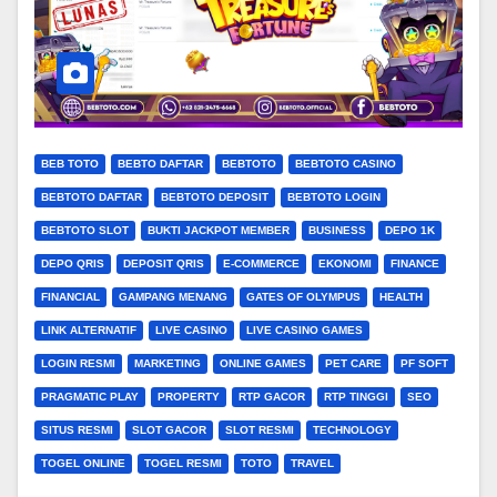
BEB TOTO
BEBTO DAFTAR
BEBTOTO
BEBTOTO CASINO
BEBTOTO DAFTAR
BEBTOTO DEPOSIT
BEBTOTO LOGIN
BEBTOTO SLOT
BUKTI JACKPOT MEMBER
BUSINESS
DEPO 1K
DEPO QRIS
DEPOSIT QRIS
E-COMMERCE
EKONOMI
FINANCE
FINANCIAL
GAMPANG MENANG
GATES OF OLYMPUS
HEALTH
LINK ALTERNATIF
LIVE CASINO
LIVE CASINO GAMES
LOGIN RESMI
MARKETING
ONLINE GAMES
PET CARE
PF SOFT
PRAGMATIC PLAY
PROPERTY
RTP GACOR
RTP TINGGI
SEO
SITUS RESMI
SLOT GACOR
SLOT RESMI
TECHNOLOGY
TOGEL ONLINE
TOGEL RESMI
TOTO
TRAVEL