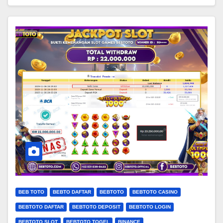
BEB TOTO
BEBTO DAFTAR
BEBTOTO
BEBTOTO CASINO
BEBTOTO DAFTAR
BEBTOTO DEPOSIT
BEBTOTO LOGIN
BEBTOTO SLOT
BEBTOTO TOGEL
BINANCE