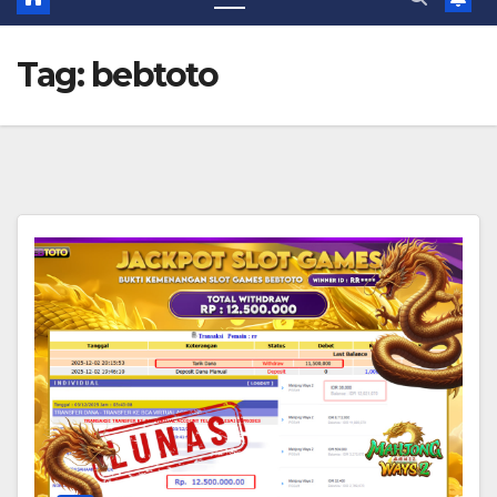
Tag:
bebtoto