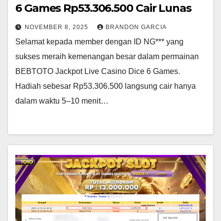
6 Games Rp53.306.500 Cair Lunas
NOVEMBER 8, 2025
BRANDON GARCIA
Selamat kepada member dengan ID NG*** yang
sukses meraih kemenangan besar dalam permainan
BEBTOTO Jackpot Live Casino Dice 6 Games.
Hadiah sebesar Rp53.306.500 langsung cair hanya
dalam waktu 5–10 menit…