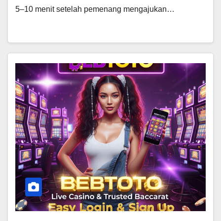
5–10 menit setelah pemenang mengajukan…