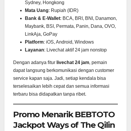
Sydney, Hongkong
Mata Uang
: Rupiah (IDR)
Bank & E-Wallet
: BCA, BRI, BNI, Danamon,
Maybank, BSI, Permata, Panin, Dana, OVO,
LinkAja, GoPay
Platform
: iOS, Android, Windows
Layanan
: Livechat aktif 24 jam nonstop
Dengan adanya fitur
livechat 24 jam
, pemain
dapat langsung berkomunikasi dengan customer
service kapan saja. Jadi, setiap kendala bisa
terselesaikan lebih cepat dan semua informasi
terbaru bisa didapatkan tanpa ribet.
Promo Menarik BEBTOTO
Jackpot Ways of The Qilin