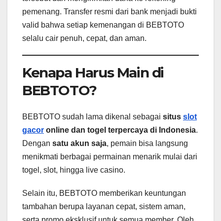
pemenang. Transfer resmi dari bank menjadi bukti
valid bahwa setiap kemenangan di BEBTOTO
selalu cair penuh, cepat, dan aman.
Kenapa Harus Main di
BEBTOTO?
BEBTOTO sudah lama dikenal sebagai
situs
slot
gacor
online dan togel terpercaya di Indonesia
.
Dengan
satu akun saja
, pemain bisa langsung
menikmati berbagai permainan menarik mulai dari
togel, slot, hingga live casino.
Selain itu, BEBTOTO memberikan keuntungan
tambahan berupa layanan cepat, sistem aman,
serta promo eksklusif untuk semua member. Oleh