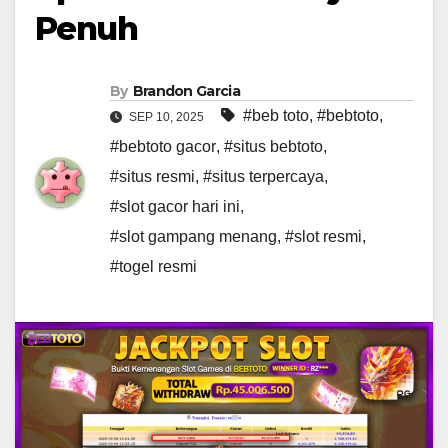
Penuh
By
Brandon Garcia
#beb toto
,
#bebtoto
,
SEP 10, 2025
#bebtoto gacor
,
#situs bebtoto
,
#situs resmi
,
#situs terpercaya
,
#slot gacor hari ini
,
#slot gampang menang
,
#slot resmi
,
#togel resmi